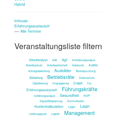
Hybrid
Inhouse
Erfahrungsaustausch
—-
Alle Termine
Veranstaltungsliste filtern
Agil
Ablaufanalyse
AdA
Anforderungsanalyse
Auditor
Arbeitsschutz
Arbeitssicherheit
Arbeitszeit
Ausbilder
Beanspruchung
Auftragsabwicklung
Betriebsräte
Belastung
Datenschutz
Entgelt
Digitalisierung
Eingruppierung
Era
Führungskräfte
Erfahrungsaustausch
Gesundheit
KVP
Gefährungsanalyse
Kapazitätsplanung
Kommunikation
Lean
Kostenkalkulation
Lager
Management
Leistungsgrad
Logistik