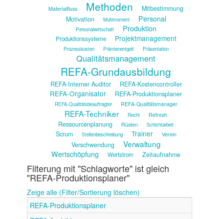
Methoden
Mitbestimmung
Materialfluss
Personal
Motivation
Multimoment
Produktion
Personalwirtschaft
Projektmanagement
Produktionssysteme
Prozesskosten
Prämienentgelt
Präsentation
Qualitätsmanagement
REFA-Grundausbildung
REFA-Interner Auditor
REFA-Kostencontroller
REFA-Organisator
REFA-Produktionsplaner
REFA-Qualitätsmanager
REFA-Qualitätsbeauftragter
REFA-Techniker
Refresh
Recht
Ressourcenplanung
Rüsten
Schichtarbeit
Trainer
Scrum
Verein
Stellenbeschreibung
Verwaltung
Verschwendung
Wertschöpfung
Zeitaufnahme
Wertstrom
Filterung mit "Schlagworte" ist gleich
"REFA-Produktionsplaner"
Zeige alle (Filter/Sortierung löschen)
REFA-Produktionsplaner