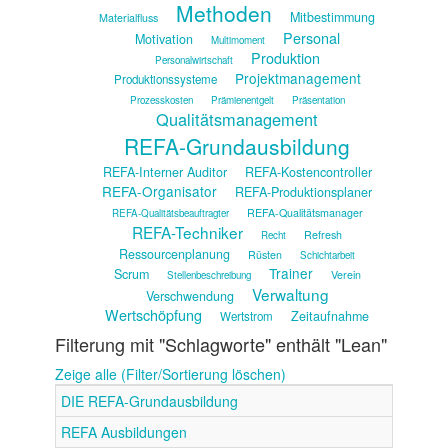
Methoden
Mitbestimmung
Materialfluss
Personal
Motivation
Multimoment
Produktion
Personalwirtschaft
Projektmanagement
Produktionssysteme
Prozesskosten
Prämienentgelt
Präsentation
Qualitätsmanagement
REFA-Grundausbildung
REFA-Interner Auditor
REFA-Kostencontroller
REFA-Organisator
REFA-Produktionsplaner
REFA-Qualitätsmanager
REFA-Qualitätsbeauftragter
REFA-Techniker
Refresh
Recht
Ressourcenplanung
Rüsten
Schichtarbeit
Trainer
Scrum
Verein
Stellenbeschreibung
Verwaltung
Verschwendung
Wertschöpfung
Zeitaufnahme
Wertstrom
Filterung mit "Schlagworte" enthält "Lean"
Zeige alle (Filter/Sortierung löschen)
DIE REFA-Grundausbildung
REFA Ausbildungen