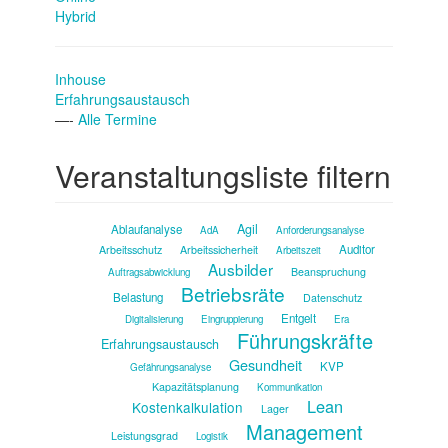
Hybrid
Inhouse
Erfahrungsaustausch
—-
Alle Termine
Veranstaltungsliste filtern
Agil
Ablaufanalyse
AdA
Anforderungsanalyse
Auditor
Arbeitsschutz
Arbeitssicherheit
Arbeitszeit
Ausbilder
Beanspruchung
Auftragsabwicklung
Betriebsräte
Belastung
Datenschutz
Entgelt
Digitalisierung
Eingruppierung
Era
Führungskräfte
Erfahrungsaustausch
Gesundheit
KVP
Gefährungsanalyse
Kapazitätsplanung
Kommunikation
Lean
Kostenkalkulation
Lager
Management
Leistungsgrad
Logistik