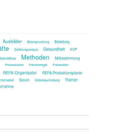
Ausbilder
Belastung
Beanspruchung
äfte
Gesundheit
KVP
Gefährungsanalyse
Methoden
Mitbestimmung
aterialfluss
Prozesskosten
Prämienentgelt
Präsentation
REFA-Organisator
REFA-Produktionsplaner
Trainer
Scrum
chichtarbeit
Stellenbeschreibung
ufnahme