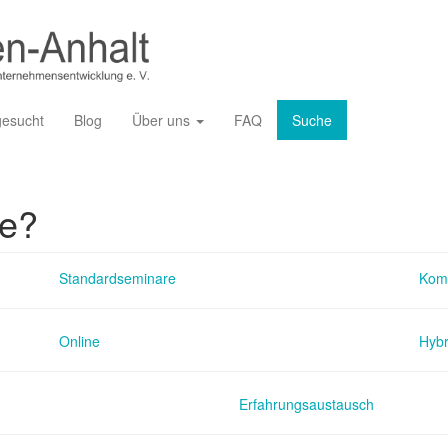
gesucht
Blog
Über uns
FAQ
Suche
ie?
Standardseminare
Kom
Online
Hybr
Erfahrungsaustausch