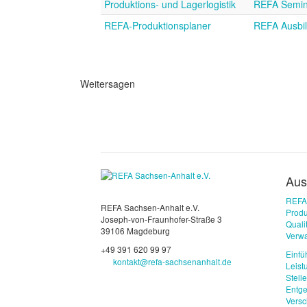
Produktions- und Lagerlogistik
REFA Semin
REFA-Produktionsplaner
REFA Ausbi
Weitersagen
Aus
REFA
REFA Sachsen-Anhalt e.V.
Produ
Joseph-von-Fraunhofer-Straße 3
Qual
39106 Magdeburg
Verwa
+49 391 620 99 97
Einfü
kontakt@refa-sachsenanhalt.de
Leist
Stell
Entge
Vers