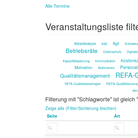
Alle Termine
Veranstaltungsliste filt
Agil
Ablaufanalyse
AdA
Anforderu
Betriebsräte
Datenschutz
Digitalis
Kostenka
Kapazitätsplanung
Kommunikation
Personal
Motivation
Multimoment
REFA-G
Qualitätsmanagement
REFA-Qualitätsmana
REFA-Qualitätsbeauftragter
Ver
Filterung mit "Schlagworte" ist gleich 
Zeige alle (Filter/Sortierung löschen)
Seite
Art