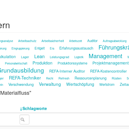
ern
Auditor
Arbeitsschutz
Arbeitssicherheit
ngsanalyse
Arbeitszeit
Auftragsabwicklung
Führungskr
Erfahrungsaustausch
Entgelt
ierung
Eingruppierung
Era
Management
Lean
lkulation
Lager
Leistungsgrad
M
Logistik
Produktion
Projektmanagement
Produktionssysteme
Personalwirtschaft
rundausbildung
REFA-Interner Auditor
REFA-Kostencontroller
REFA-Techniker
Ressourcenplanung
ger
Refresh
Rüsten
Recht
S
Verwaltung
Wertschöpfung
Verschwendung
Zeita
Wertstrom
ein
"Materialfluss"
Schlagworte