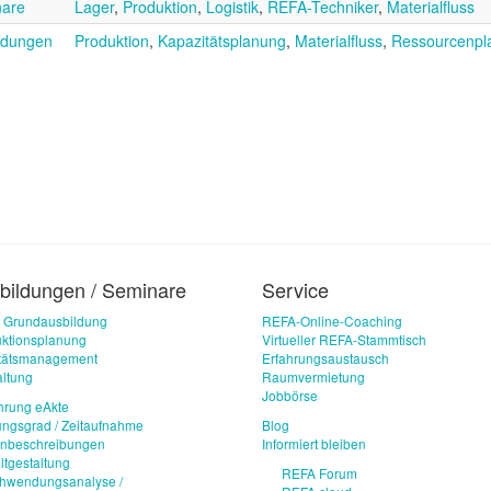
are
Lager
,
Produktion
,
Logistik
,
REFA-Techniker
,
Materialfluss
ldungen
Produktion
,
Kapazitätsplanung
,
Materialfluss
,
Ressourcenpl
bildungen / Seminare
Service
 Grundausbildung
REFA-Online-Coaching
ktionsplanung
Virtueller REFA-Stammtisch
itätsmanagement
Erfahrungsaustausch
ltung
Raumvermietung
Jobbörse
hrung eAkte
ungsgrad / Zeitaufnahme
Blog
enbeschreibungen
Informiert bleiben
ltgestaltung
REFA Forum
chwendungsanalyse /