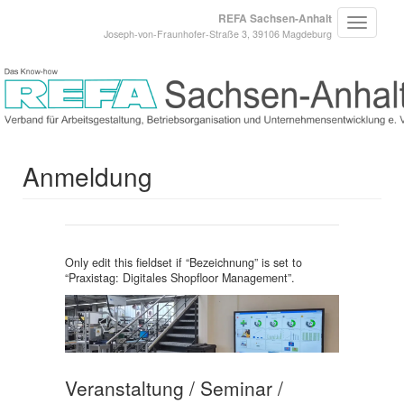
REFA Sachsen-Anhalt
Joseph-von-Fraunhofer-Straße 3, 39106 Magdeburg
Anmeldung
Only edit this fieldset if “
Bezeichnung
” is set to
“
Praxistag: Digitales Shopfloor Management
”.
Veranstaltung / Seminar /