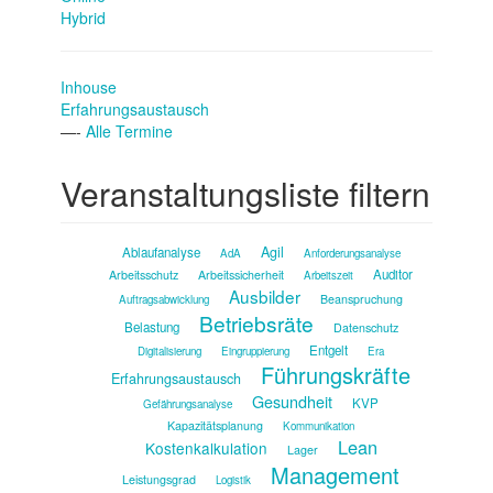
Hybrid
Inhouse
Erfahrungsaustausch
—-
Alle Termine
Veranstaltungsliste filtern
Agil
Ablaufanalyse
AdA
Anforderungsanalyse
Auditor
Arbeitsschutz
Arbeitssicherheit
Arbeitszeit
Ausbilder
Beanspruchung
Auftragsabwicklung
Betriebsräte
Belastung
Datenschutz
Entgelt
Digitalisierung
Eingruppierung
Era
Führungskräfte
Erfahrungsaustausch
Gesundheit
KVP
Gefährungsanalyse
Kapazitätsplanung
Kommunikation
Lean
Kostenkalkulation
Lager
Management
Leistungsgrad
Logistik