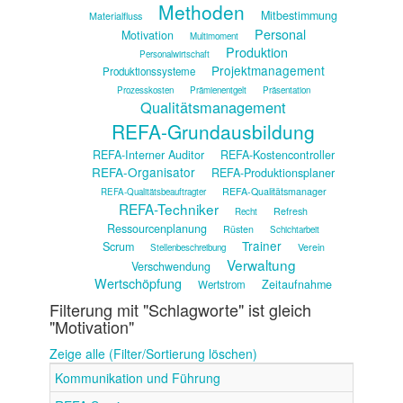
Methoden
Mitbestimmung
Materialfluss
Personal
Motivation
Multimoment
Produktion
Personalwirtschaft
Projektmanagement
Produktionssysteme
Prozesskosten
Prämienentgelt
Präsentation
Qualitätsmanagement
REFA-Grundausbildung
REFA-Interner Auditor
REFA-Kostencontroller
REFA-Organisator
REFA-Produktionsplaner
REFA-Qualitätsmanager
REFA-Qualitätsbeauftragter
REFA-Techniker
Refresh
Recht
Ressourcenplanung
Rüsten
Schichtarbeit
Trainer
Scrum
Verein
Stellenbeschreibung
Verwaltung
Verschwendung
Wertschöpfung
Zeitaufnahme
Wertstrom
Filterung mit "Schlagworte" ist gleich
"Motivation"
Zeige alle (Filter/Sortierung löschen)
Kommunikation und Führung