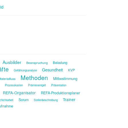
id
Ausbilder
Belastung
Beanspruchung
äfte
Gesundheit
KVP
Gefährungsanalyse
Methoden
Mitbestimmung
aterialfluss
Prozesskosten
Prämienentgelt
Präsentation
REFA-Organisator
REFA-Produktionsplaner
Trainer
Scrum
chichtarbeit
Stellenbeschreibung
ufnahme