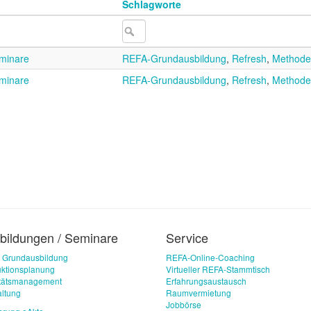
Schlagworte
minare
REFA-Grundausbildung
,
Refresh
,
Methode
minare
REFA-Grundausbildung
,
Refresh
,
Methode
bildungen / Seminare
Service
 Grundausbildung
REFA-Online-Coaching
ktionsplanung
Virtueller REFA-Stammtisch
itätsmanagement
Erfahrungsaustausch
ltung
Raumvermietung
Jobbörse