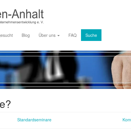
gesucht
Blog
Über uns
FAQ
Suche
ie?
Standardseminare
Kom