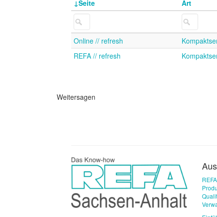
Seite
Art
Online // refresh
Kompaktse
REFA // refresh
Kompaktse
Weitersagen
Aus
REFA
Produ
Qual
Verwa