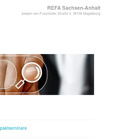
REFA Sachsen-Anhalt
Joseph-von-Fraunhofer-Straße 3, 39106 Magdeburg
paktseminare