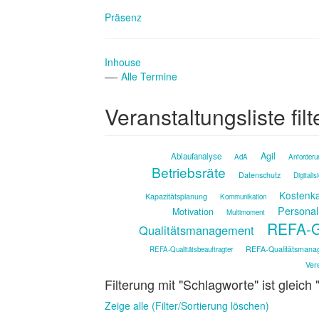
Präsenz
Inhouse
—-
Alle Termine
Veranstaltungsliste filt
Agil
Ablaufanalyse
AdA
Anforderu
Betriebsräte
Datenschutz
Digitalis
Kostenka
Kapazitätsplanung
Kommunikation
Personal
Motivation
Multimoment
REFA-G
Qualitätsmanagement
REFA-Qualitätsmana
REFA-Qualitätsbeauftragter
Ver
Filterung mit "Schlagworte" ist gleich
Zeige alle (Filter/Sortierung löschen)