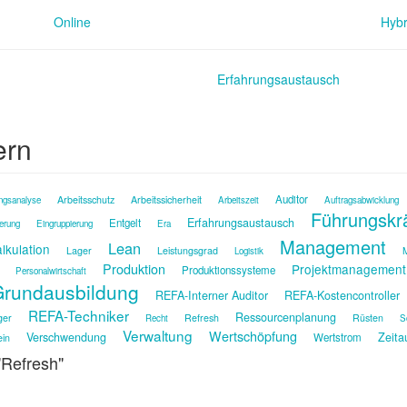
Online
Hybr
Erfahrungsaustausch
ern
Auditor
Arbeitsschutz
Arbeitssicherheit
ngsanalyse
Arbeitszeit
Auftragsabwicklung
Führungskr
Erfahrungsaustausch
Entgelt
ierung
Eingruppierung
Era
Management
Lean
lkulation
Lager
Leistungsgrad
M
Logistik
Produktion
Projektmanagement
Produktionssysteme
Personalwirtschaft
rundausbildung
REFA-Interner Auditor
REFA-Kostencontroller
REFA-Techniker
Ressourcenplanung
ger
Refresh
Rüsten
Recht
S
Verwaltung
Wertschöpfung
Verschwendung
Zeita
Wertstrom
ein
 "Refresh"