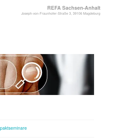
REFA Sachsen-Anhalt
Joseph-von-Fraunhofer-Straße 3, 39106 Magdeburg
paktseminare