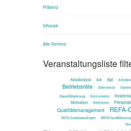
Präsenz
Inhouse
Alle Termine
Veranstaltungsliste filt
Agil
Ablaufanalyse
AdA
Anforderu
Betriebsräte
Datenschutz
Digitalis
Kostenka
Kapazitätsplanung
Kommunikation
Personal
Motivation
Multimoment
REFA-G
Qualitätsmanagement
REFA-Qualitätsmana
REFA-Qualitätsbeauftragter
Ver