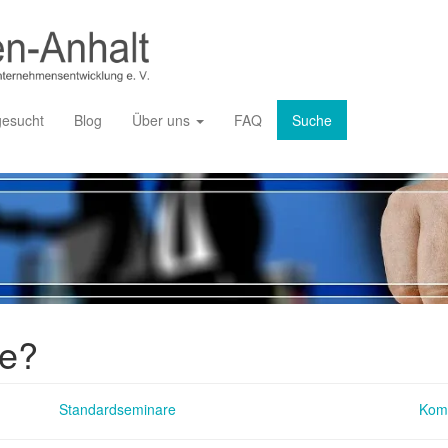
gesucht
Blog
Über uns
FAQ
Suche
ie?
Standardseminare
Kom