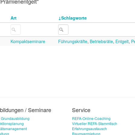
 "Prämienentgelt"
Art
Schlagworte
Kompaktseminare
Führungskräfte
,
Betriebsräte
,
Entgelt
,
P
bildungen / Seminare
Service
 Grundausbildung
REFA-Online-Coaching
ktionsplanung
Virtueller REFA-Stammtisch
itätsmanagement
Erfahrungsaustausch
ltung
Raumvermietung