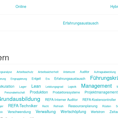
Online
Hybr
Erfahrungsaustausch
ern
Auditor
Arbeitsschutz
Arbeitssicherheit
ngsanalyse
Arbeitszeit
Auftragsabwicklung
Führungskr
Erfahrungsaustausch
Entgelt
ierung
Eingruppierung
Era
Management
Lean
lkulation
Lager
Leistungsgrad
M
Logistik
Produktion
Projektmanagement
Produktionssysteme
Personalwirtschaft
rundausbildung
REFA-Interner Auditor
REFA-Kostencontroller
REFA-Techniker
Ressourcenplanung
ger
Refresh
Rüsten
Recht
S
Verwaltung
Wertschöpfung
Verschwendung
Zeita
Wertstrom
ein