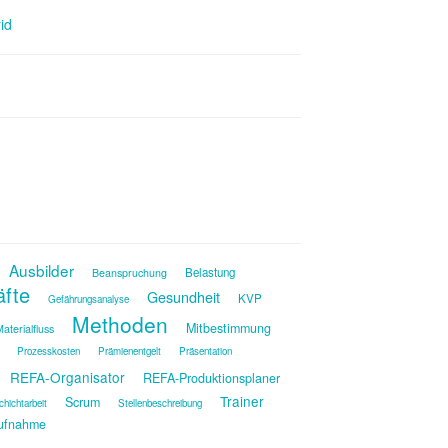
id
Ausbilder
Belastung
Beanspruchung
äfte
Gesundheit
KVP
Gefährungsanalyse
Methoden
Mitbestimmung
aterialfluss
Prozesskosten
Prämienentgelt
Präsentation
REFA-Organisator
REFA-Produktionsplaner
Trainer
Scrum
chichtarbeit
Stellenbeschreibung
ufnahme