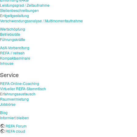
Leistungsgrad / Zeitaufnahme
Stellenbeschreibungen
Entgeltgestaltung
Verschwendungsanalyse / Multimomentaufnahme
Wertschöpfung
Betriebsräte
Führungskräfte
AdA-Vorbereitung
REFA // refresh
Kompaktseminare
Inhouse
Service
REFA-Online-Coaching
Virtueller REFA-Stammtisch
Erfahrungsaustausch
Raumvermietung
Jobbörse
Blog
Informiert bleiben
REFA Forum
REFA cloud