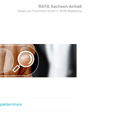
REFA Sachsen-Anhalt
Joseph-von-Fraunhofer-Straße 3, 39106 Magdeburg
paktseminare