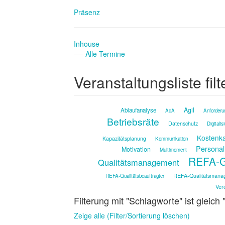
Präsenz
Inhouse
—-
Alle Termine
Veranstaltungsliste filt
Agil
Ablaufanalyse
AdA
Anforderu
Betriebsräte
Datenschutz
Digitalis
Kostenka
Kapazitätsplanung
Kommunikation
Personal
Motivation
Multimoment
REFA-G
Qualitätsmanagement
REFA-Qualitätsmana
REFA-Qualitätsbeauftragter
Ver
Filterung mit "Schlagworte" ist gleich
Zeige alle (Filter/Sortierung löschen)