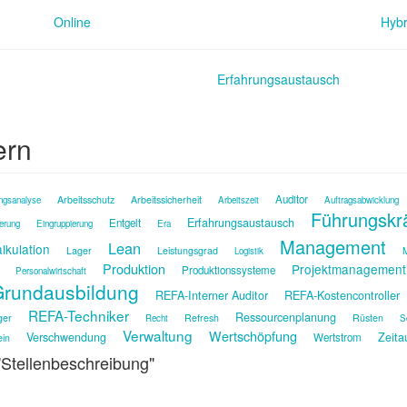
Online
Hybr
Erfahrungsaustausch
ern
Auditor
Arbeitsschutz
Arbeitssicherheit
ngsanalyse
Arbeitszeit
Auftragsabwicklung
Führungskr
Erfahrungsaustausch
Entgelt
ierung
Eingruppierung
Era
Management
Lean
lkulation
Lager
Leistungsgrad
M
Logistik
Produktion
Projektmanagement
Produktionssysteme
Personalwirtschaft
rundausbildung
REFA-Interner Auditor
REFA-Kostencontroller
REFA-Techniker
Ressourcenplanung
ger
Refresh
Rüsten
Recht
S
Verwaltung
Wertschöpfung
Verschwendung
Zeita
Wertstrom
ein
 "Stellenbeschreibung"