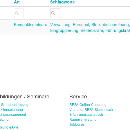
Art
Schlagworte
Kompaktseminare
Verwaltung
,
Personal
,
Stellenbeschreibung
Eingruppierung
,
Betriebsräte
,
Führungskräf
bildungen / Seminare
Service
 Grundausbildung
REFA-Online-Coaching
ktionsplanung
Virtueller REFA-Stammtisch
itätsmanagement
Erfahrungsaustausch
ltung
Raumvermietung
Jobbörse
hrung eAkte