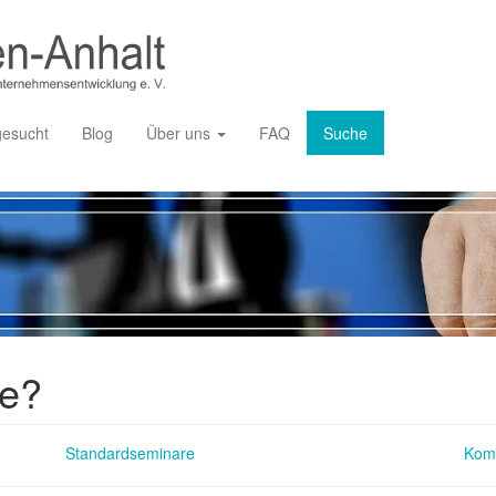
gesucht
Blog
Über uns
FAQ
Suche
ie?
Standardseminare
Kom