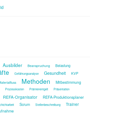
id
Ausbilder
Belastung
Beanspruchung
äfte
Gesundheit
KVP
Gefährungsanalyse
Methoden
Mitbestimmung
aterialfluss
Prozesskosten
Prämienentgelt
Präsentation
REFA-Organisator
REFA-Produktionsplaner
Trainer
Scrum
chichtarbeit
Stellenbeschreibung
ufnahme