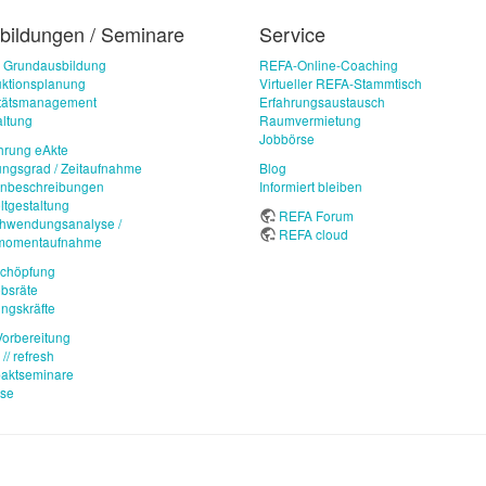
bildungen / Seminare
Service
 Grundausbildung
REFA-Online-Coaching
ktionsplanung
Virtueller REFA-Stammtisch
itätsmanagement
Erfahrungsaustausch
ltung
Raumvermietung
Jobbörse
hrung eAkte
ungsgrad / Zeitaufnahme
Blog
enbeschreibungen
Informiert bleiben
ltgestaltung
REFA Forum
chwendungsanalyse /
REFA cloud
imomentaufnahme
schöpfung
ebsräte
ngskräfte
orbereitung
// refresh
aktseminare
use