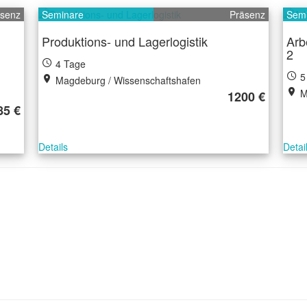
äsenz
Seminare
Präsenz
Sem
Produktions- und Lagerlogistik
Arb
2
4 Tage
5
Magdeburg / Wissenschaftshafen
M
1200 €
85 €
Details
Detai