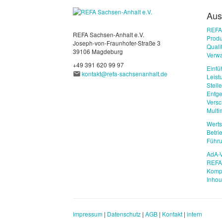
Aus
REFA
REFA Sachsen-Anhalt e.V.
Produ
Joseph-von-Fraunhofer-Straße 3
Qual
39106 Magdeburg
Verwa
+49 391 620 99 97
Einfü
kontakt@refa-sachsenanhalt.de
Leist
Stell
Entge
Vers
Mult
Wert
Betri
Führu
AdA-V
REFA 
Komp
Inho
Impressum
|
Datenschutz
|
AGB
|
Kontakt
|
intern