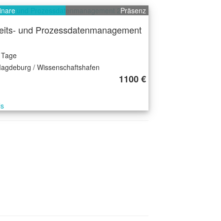
inare
Präsenz
eits- und Prozessdatenmanagement
 Tage
agdeburg / Wissenschaftshafen
1100 €
ls