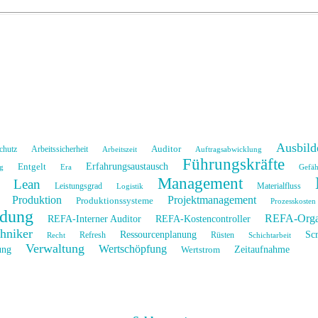
Ausbild
Auditor
chutz
Arbeitssicherheit
Arbeitszeit
Auftragsabwicklung
Führungskräfte
Erfahrungsaustausch
Entgelt
g
Era
Gefäh
Management
Lean
Leistungsgrad
Materialfluss
Logistik
Produktion
Projektmanagement
Produktionssysteme
Prozesskosten
dung
REFA-Organ
REFA-Interner Auditor
REFA-Kostencontroller
hniker
Ressourcenplanung
Sc
Refresh
Rüsten
Recht
Schichtarbeit
Verwaltung
Wertschöpfung
ung
Zeitaufnahme
Wertstrom