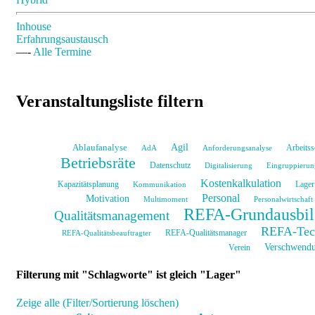
Inhouse
Erfahrungsaustausch
—-
Alle Termine
Veranstaltungsliste filtern
Agil
Ablaufanalyse
Arbeitss
AdA
Anforderungsanalyse
Betriebsräte
Datenschutz
Digitalisierung
Eingruppierun
Kostenkalkulation
Kapazitätsplanung
Lager
Kommunikation
Personal
Motivation
Multimoment
Personalwirtschaft
REFA-Grundausbil
Qualitätsmanagement
REFA-Tec
REFA-Qualitätsmanager
REFA-Qualitätsbeauftragter
Verschwend
Verein
Filterung mit "Schlagworte" ist gleich "Lager"
Zeige alle (Filter/Sortierung löschen)