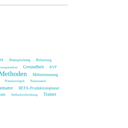
er
Belastung
Beanspruchung
Gesundheit
KVP
rungsanalyse
Methoden
Mitbestimmung
Prämienentgelt
Präsentation
isator
REFA-Produktionsplaner
Trainer
rum
Stellenbeschreibung