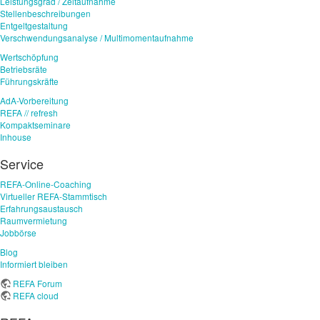
Leistungsgrad / Zeitaufnahme
Stellenbeschreibungen
Entgeltgestaltung
Verschwendungsanalyse / Multimomentaufnahme
Wertschöpfung
Betriebsräte
Führungskräfte
AdA-Vorbereitung
REFA // refresh
Kompaktseminare
Inhouse
Service
REFA-Online-Coaching
Virtueller REFA-Stammtisch
Erfahrungsaustausch
Raumvermietung
Jobbörse
Blog
Informiert bleiben
REFA Forum
REFA cloud