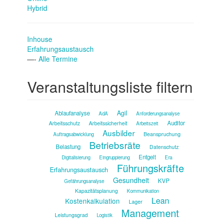
Hybrid
Inhouse
Erfahrungsaustausch
—-
Alle Termine
Veranstaltungsliste filtern
Agil
Ablaufanalyse
AdA
Anforderungsanalyse
Auditor
Arbeitsschutz
Arbeitssicherheit
Arbeitszeit
Ausbilder
Beanspruchung
Auftragsabwicklung
Betriebsräte
Belastung
Datenschutz
Entgelt
Digitalisierung
Eingruppierung
Era
Führungskräfte
Erfahrungsaustausch
Gesundheit
KVP
Gefährungsanalyse
Kapazitätsplanung
Kommunikation
Lean
Kostenkalkulation
Lager
Management
Leistungsgrad
Logistik