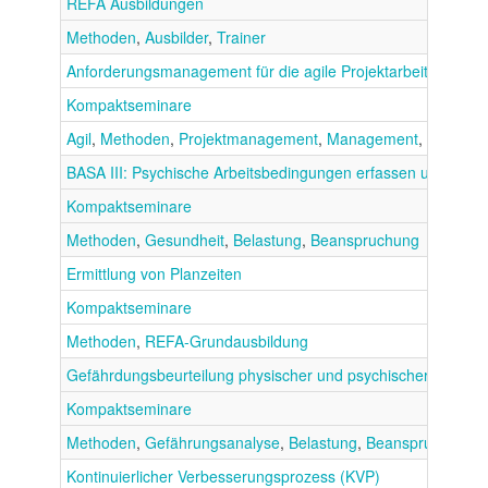
REFA Ausbildungen
Methoden
,
Ausbilder
,
Trainer
Anforderungsmanagement für die agile Projektarbeit
Kompaktseminare
Agil
,
Methoden
,
Projektmanagement
,
Management
,
Scrum
BASA III: Psychische Arbeitsbedingungen erfassen und gesta
Kompaktseminare
Methoden
,
Gesundheit
,
Belastung
,
Beanspruchung
Ermittlung von Planzeiten
Kompaktseminare
Methoden
,
REFA-Grundausbildung
Gefährdungsbeurteilung physischer und psychischer Belastu
Kompaktseminare
Methoden
,
Gefährungsanalyse
,
Belastung
,
Beanspruchung
,
Kontinuierlicher Verbesserungsprozess (KVP)