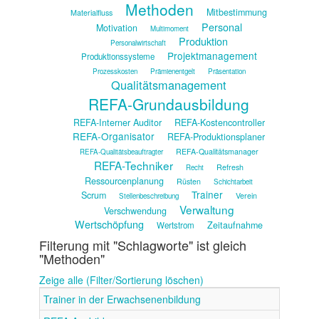
Methoden
Mitbestimmung
Materialfluss
Personal
Motivation
Multimoment
Produktion
Personalwirtschaft
Projektmanagement
Produktionssysteme
Prozesskosten
Prämienentgelt
Präsentation
Qualitätsmanagement
REFA-Grundausbildung
REFA-Interner Auditor
REFA-Kostencontroller
REFA-Organisator
REFA-Produktionsplaner
REFA-Qualitätsmanager
REFA-Qualitätsbeauftragter
REFA-Techniker
Refresh
Recht
Ressourcenplanung
Rüsten
Schichtarbeit
Trainer
Scrum
Verein
Stellenbeschreibung
Verwaltung
Verschwendung
Wertschöpfung
Zeitaufnahme
Wertstrom
Filterung mit "Schlagworte" ist gleich
"Methoden"
Zeige alle (Filter/Sortierung löschen)
Trainer in der Erwachsenenbildung