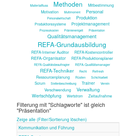
Methoden
Mitbestimmung
Materialfluss
Personal
Motivation
Multimoment
Produktion
Personalwirtschaft
Projektmanagement
Produktionssysteme
Prozesskosten
Prämienentgelt
Präsentation
Qualitätsmanagement
REFA-Grundausbildung
REFA-Interner Auditor
REFA-Kostencontroller
REFA-Organisator
REFA-Produktionsplaner
REFA-Qualitätsmanager
REFA-Qualitätsbeauftragter
REFA-Techniker
Refresh
Recht
Ressourcenplanung
Rüsten
Schichtarbeit
Trainer
Scrum
Verein
Stellenbeschreibung
Verwaltung
Verschwendung
Wertschöpfung
Zeitaufnahme
Wertstrom
Filterung mit "Schlagworte" ist gleich
"Präsentation"
Zeige alle (Filter/Sortierung löschen)
Kommunikation und Führung