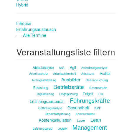
Hybrid
Inhouse
Erfahrungsaustausch
—-
Alle Termine
Veranstaltungsliste filtern
Agil
Ablaufanalyse
AdA
Anforderungsanalyse
Auditor
Arbeitsschutz
Arbeitssicherheit
Arbeitszeit
Ausbilder
Beanspruchung
Auftragsabwicklung
Betriebsräte
Belastung
Datenschutz
Entgelt
Digitalisierung
Eingruppierung
Era
Führungskräfte
Erfahrungsaustausch
Gesundheit
KVP
Gefährungsanalyse
Kapazitätsplanung
Kommunikation
Lean
Kostenkalkulation
Lager
Management
Leistungsgrad
Logistik