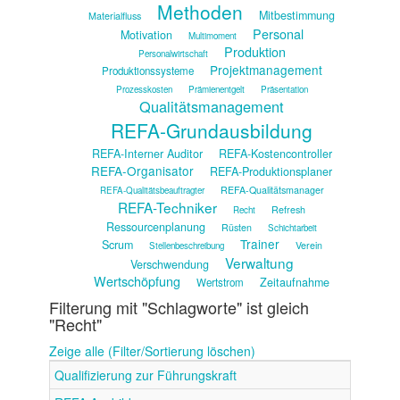
Methoden
Mitbestimmung
Materialfluss
Personal
Motivation
Multimoment
Produktion
Personalwirtschaft
Projektmanagement
Produktionssysteme
Prozesskosten
Prämienentgelt
Präsentation
Qualitätsmanagement
REFA-Grundausbildung
REFA-Interner Auditor
REFA-Kostencontroller
REFA-Organisator
REFA-Produktionsplaner
REFA-Qualitätsmanager
REFA-Qualitätsbeauftragter
REFA-Techniker
Refresh
Recht
Ressourcenplanung
Rüsten
Schichtarbeit
Trainer
Scrum
Verein
Stellenbeschreibung
Verwaltung
Verschwendung
Wertschöpfung
Zeitaufnahme
Wertstrom
Filterung mit "Schlagworte" ist gleich
"Recht"
Zeige alle (Filter/Sortierung löschen)
Qualifizierung zur Führungskraft