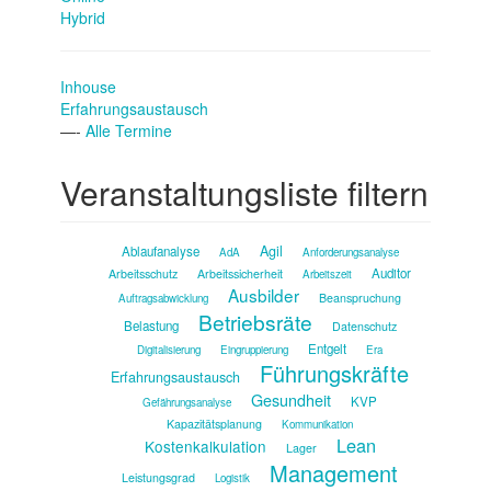
Hybrid
Inhouse
Erfahrungsaustausch
—-
Alle Termine
Veranstaltungsliste filtern
Agil
Ablaufanalyse
AdA
Anforderungsanalyse
Auditor
Arbeitsschutz
Arbeitssicherheit
Arbeitszeit
Ausbilder
Beanspruchung
Auftragsabwicklung
Betriebsräte
Belastung
Datenschutz
Entgelt
Digitalisierung
Eingruppierung
Era
Führungskräfte
Erfahrungsaustausch
Gesundheit
KVP
Gefährungsanalyse
Kapazitätsplanung
Kommunikation
Lean
Kostenkalkulation
Lager
Management
Leistungsgrad
Logistik