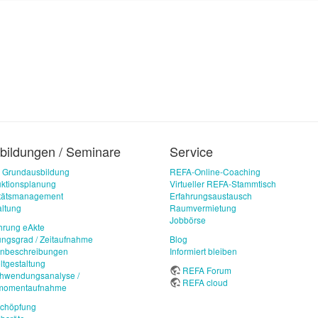
bildungen / Seminare
Service
 Grundausbildung
REFA-Online-Coaching
ktionsplanung
Virtueller REFA-Stammtisch
itätsmanagement
Erfahrungsaustausch
ltung
Raumvermietung
Jobbörse
hrung eAkte
ungsgrad / Zeitaufnahme
Blog
enbeschreibungen
Informiert bleiben
ltgestaltung
REFA Forum
chwendungsanalyse /
REFA cloud
imomentaufnahme
schöpfung