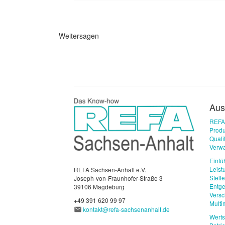
Weitersagen
Aus
REFA
Produ
Qual
Verwa
Einfü
Leist
REFA Sachsen-Anhalt e.V.
Stell
Joseph-von-Fraunhofer-Straße 3
Entge
39106 Magdeburg
Vers
+49 391 620 99 97
Mult
kontakt@refa-sachsenanhalt.de
Wert