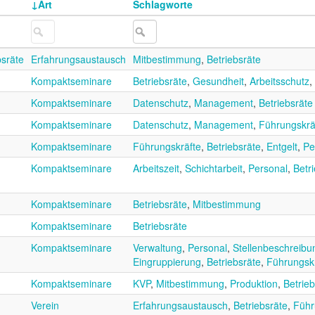
Art
Schlagworte
bsräte
Erfahrungsaustausch
Mitbestimmung
,
Betriebsräte
Kompaktseminare
Betriebsräte
,
Gesundheit
,
Arbeitsschutz
,
Kompaktseminare
Datenschutz
,
Management
,
Betriebsräte
Kompaktseminare
Datenschutz
,
Management
,
Führungskrä
Kompaktseminare
Führungskräfte
,
Betriebsräte
,
Entgelt
,
Pe
Kompaktseminare
Arbeitszeit
,
Schichtarbeit
,
Personal
,
Betr
Kompaktseminare
Betriebsräte
,
Mitbestimmung
Kompaktseminare
Betriebsräte
Kompaktseminare
Verwaltung
,
Personal
,
Stellenbeschreibu
Eingruppierung
,
Betriebsräte
,
Führungsk
Kompaktseminare
KVP
,
Mitbestimmung
,
Produktion
,
Betrieb
Verein
Erfahrungsaustausch
,
Betriebsräte
,
Führ