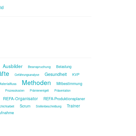
id
Ausbilder
Belastung
Beanspruchung
äfte
Gesundheit
KVP
Gefährungsanalyse
Methoden
Mitbestimmung
aterialfluss
Prozesskosten
Prämienentgelt
Präsentation
REFA-Organisator
REFA-Produktionsplaner
Trainer
Scrum
chichtarbeit
Stellenbeschreibung
ufnahme