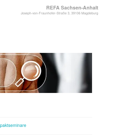
REFA Sachsen-Anhalt
Joseph-von-Fraunhofer-Straße 3, 39106 Magdeburg
paktseminare