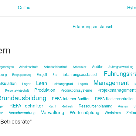
Online
Hybr
Erfahrungsaustausch
ern
Auditor
Arbeitsschutz
Arbeitssicherheit
ngsanalyse
Arbeitszeit
Auftragsabwicklung
Führungskr
Erfahrungsaustausch
Entgelt
ierung
Eingruppierung
Era
Management
Lean
lkulation
Lager
Leistungsgrad
M
Logistik
Produktion
Projektmanagement
Produktionssysteme
Personalwirtschaft
rundausbildung
REFA-Interner Auditor
REFA-Kostencontroller
REFA-Techniker
Ressourcenplanung
ger
Refresh
Rüsten
Recht
S
Verwaltung
Wertschöpfung
Verschwendung
Zeita
Wertstrom
ein
"Betriebsräte"