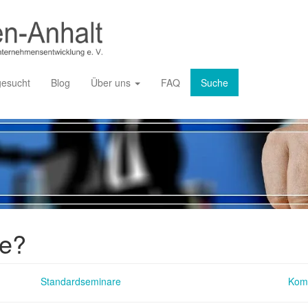
gesucht
Blog
Über uns
FAQ
Suche
ie?
Standardseminare
Kom