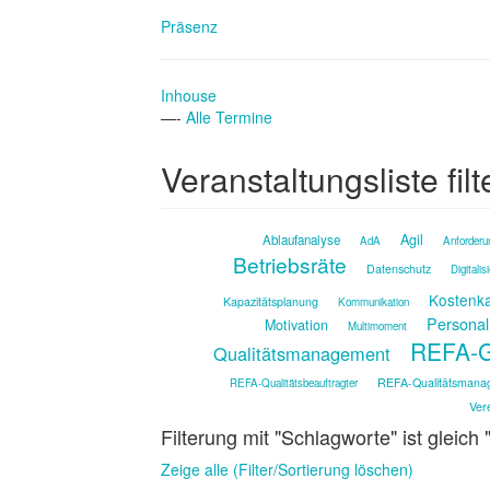
Präsenz
Inhouse
—-
Alle Termine
Veranstaltungsliste filt
Agil
Ablaufanalyse
AdA
Anforderu
Betriebsräte
Datenschutz
Digitalis
Kostenka
Kapazitätsplanung
Kommunikation
Personal
Motivation
Multimoment
REFA-G
Qualitätsmanagement
REFA-Qualitätsmana
REFA-Qualitätsbeauftragter
Ver
Filterung mit "Schlagworte" ist gleich 
Zeige alle (Filter/Sortierung löschen)