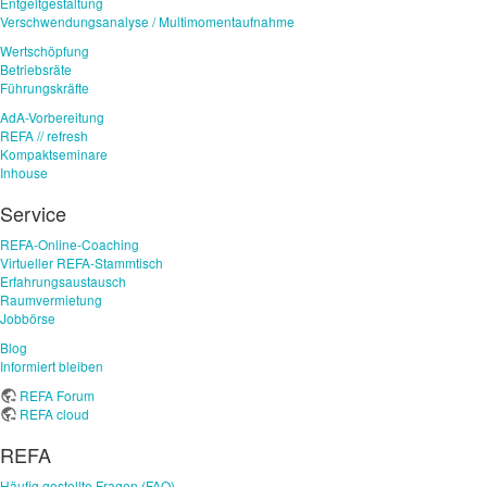
Entgeltgestaltung
Verschwendungsanalyse / Multimomentaufnahme
Wertschöpfung
Betriebsräte
Führungskräfte
AdA-Vorbereitung
REFA // refresh
Kompaktseminare
Inhouse
Service
REFA-Online-Coaching
Virtueller REFA-Stammtisch
Erfahrungsaustausch
Raumvermietung
Jobbörse
Blog
Informiert bleiben
REFA Forum
REFA cloud
REFA
Häufig gestellte Fragen (FAQ)