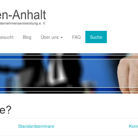
gesucht
Blog
Über uns
FAQ
Suche
ie?
Standardseminare
Kom