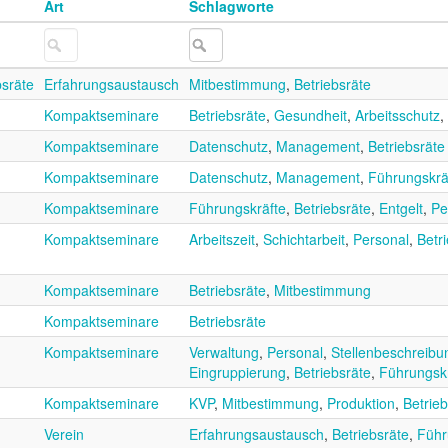
Art
Schlagworte
bsräte
Erfahrungsaustausch
Mitbestimmung
,
Betriebsräte
Kompaktseminare
Betriebsräte
,
Gesundheit
,
Arbeitsschutz
,
Kompaktseminare
Datenschutz
,
Management
,
Betriebsräte
Kompaktseminare
Datenschutz
,
Management
,
Führungskrä
Kompaktseminare
Führungskräfte
,
Betriebsräte
,
Entgelt
,
Pe
Kompaktseminare
Arbeitszeit
,
Schichtarbeit
,
Personal
,
Betr
Kompaktseminare
Betriebsräte
,
Mitbestimmung
Kompaktseminare
Betriebsräte
Kompaktseminare
Verwaltung
,
Personal
,
Stellenbeschreibu
Eingruppierung
,
Betriebsräte
,
Führungsk
Kompaktseminare
KVP
,
Mitbestimmung
,
Produktion
,
Betrieb
Verein
Erfahrungsaustausch
,
Betriebsräte
,
Führ