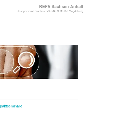
REFA Sachsen-Anhalt
Joseph-von-Fraunhofer-Straße 3, 39106 Magdeburg
paktseminare