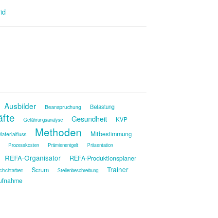
id
Ausbilder
Belastung
Beanspruchung
äfte
Gesundheit
KVP
Gefährungsanalyse
Methoden
Mitbestimmung
aterialfluss
Prozesskosten
Prämienentgelt
Präsentation
REFA-Organisator
REFA-Produktionsplaner
Trainer
Scrum
chichtarbeit
Stellenbeschreibung
ufnahme