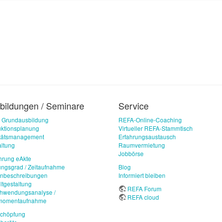
bildungen / Seminare
Service
 Grundausbildung
REFA-Online-Coaching
ktionsplanung
Virtueller REFA-Stammtisch
itätsmanagement
Erfahrungsaustausch
ltung
Raumvermietung
Jobbörse
hrung eAkte
ungsgrad / Zeitaufnahme
Blog
enbeschreibungen
Informiert bleiben
ltgestaltung
REFA Forum
chwendungsanalyse /
REFA cloud
imomentaufnahme
schöpfung