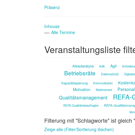
Präsenz
Inhouse
—-
Alle Termine
Veranstaltungsliste filt
Agil
Ablaufanalyse
AdA
Anforderu
Betriebsräte
Datenschutz
Digitalis
Kostenka
Kapazitätsplanung
Kommunikation
Personal
Motivation
Multimoment
REFA-G
Qualitätsmanagement
REFA-Qualitätsmana
REFA-Qualitätsbeauftragter
Ver
Filterung mit "Schlagworte" ist gleich 
Zeige alle (Filter/Sortierung löschen)