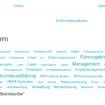
Online
Hybr
Erfahrungsaustausch
ern
Auditor
Arbeitsschutz
Arbeitssicherheit
ngsanalyse
Arbeitszeit
Auftragsabwicklung
Führungskr
Erfahrungsaustausch
Entgelt
ierung
Eingruppierung
Era
Management
Lean
lkulation
Lager
Leistungsgrad
M
Logistik
Produktion
Projektmanagement
Produktionssysteme
Personalwirtschaft
rundausbildung
REFA-Interner Auditor
REFA-Kostencontroller
REFA-Techniker
Ressourcenplanung
ger
Refresh
Rüsten
Recht
S
Verwaltung
Wertschöpfung
Verschwendung
Zeita
Wertstrom
ein
"Betriebsräte"