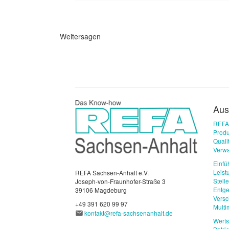
Weitersagen
Aus
REFA
Produ
Qual
Verwa
Einfü
Leist
REFA Sachsen-Anhalt e.V.
Stell
Joseph-von-Fraunhofer-Straße 3
Entge
39106 Magdeburg
Vers
+49 391 620 99 97
Mult
kontakt@refa-sachsenanhalt.de
Wert