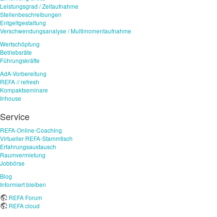
Leistungsgrad / Zeitaufnahme
Stellenbeschreibungen
Entgeltgestaltung
Verschwendungsanalyse / Multimomentaufnahme
Wertschöpfung
Betriebsräte
Führungskräfte
AdA-Vorbereitung
REFA // refresh
Kompaktseminare
Inhouse
Service
REFA-Online-Coaching
Virtueller REFA-Stammtisch
Erfahrungsaustausch
Raumvermietung
Jobbörse
Blog
Informiert bleiben
REFA Forum
REFA cloud