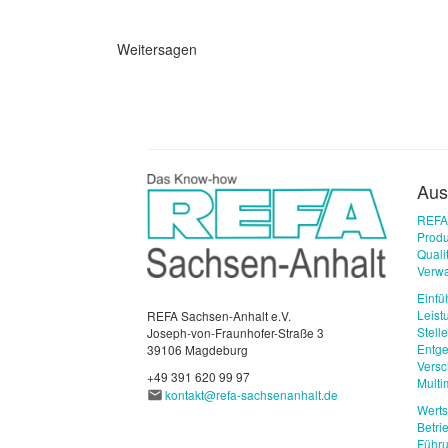
Weitersagen
Aus
REFA
Produ
Qual
Verwa
Einfü
Leist
REFA Sachsen-Anhalt e.V.
Stell
Joseph-von-Fraunhofer-Straße 3
Entge
39106 Magdeburg
Vers
+49 391 620 99 97
Mult
kontakt@refa-sachsenanhalt.de
Wert
Betri
Führu