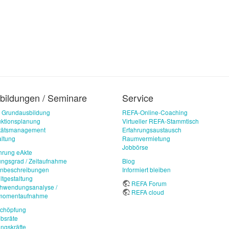
bildungen / Seminare
Service
 Grundausbildung
REFA-Online-Coaching
ktionsplanung
Virtueller REFA-Stammtisch
itätsmanagement
Erfahrungsaustausch
ltung
Raumvermietung
Jobbörse
hrung eAkte
ungsgrad / Zeitaufnahme
Blog
enbeschreibungen
Informiert bleiben
ltgestaltung
REFA Forum
chwendungsanalyse /
REFA cloud
imomentaufnahme
schöpfung
ebsräte
ngskräfte