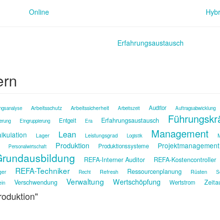
Online
Hybr
Erfahrungsaustausch
ern
Auditor
Arbeitsschutz
Arbeitssicherheit
ngsanalyse
Arbeitszeit
Auftragsabwicklung
Führungskr
Erfahrungsaustausch
Entgelt
ierung
Eingruppierung
Era
Management
Lean
lkulation
Lager
Leistungsgrad
M
Logistik
Produktion
Projektmanagement
Produktionssysteme
Personalwirtschaft
rundausbildung
REFA-Interner Auditor
REFA-Kostencontroller
REFA-Techniker
Ressourcenplanung
ger
Refresh
Rüsten
Recht
S
Verwaltung
Wertschöpfung
Verschwendung
Zeita
Wertstrom
ein
roduktion"