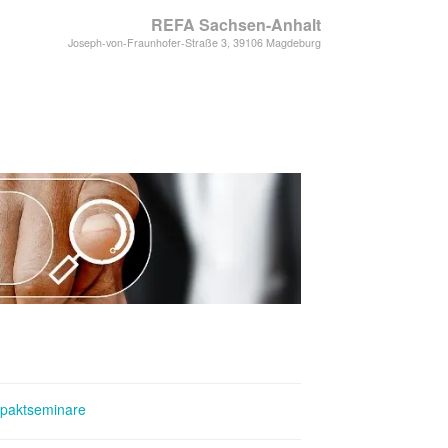
REFA Sachsen-Anhalt
Joseph-von-Fraunhofer-Straße 3, 39106 Magdeburg
paktseminare