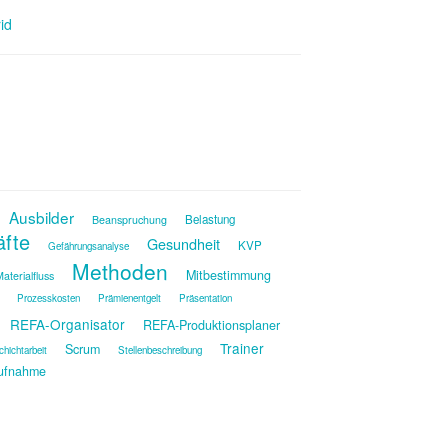
id
Ausbilder
Belastung
Beanspruchung
äfte
Gesundheit
KVP
Gefährungsanalyse
Methoden
Mitbestimmung
aterialfluss
Prozesskosten
Prämienentgelt
Präsentation
REFA-Organisator
REFA-Produktionsplaner
Trainer
Scrum
chichtarbeit
Stellenbeschreibung
ufnahme