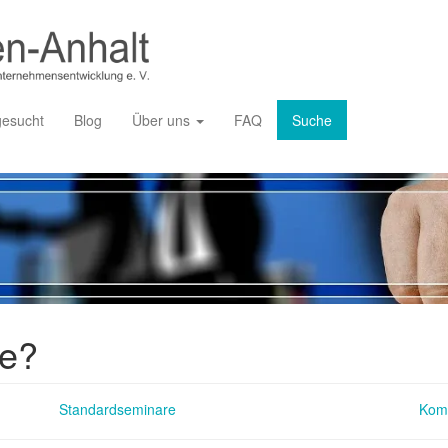
gesucht
Blog
Über uns
FAQ
Suche
ie?
Standardseminare
Kom