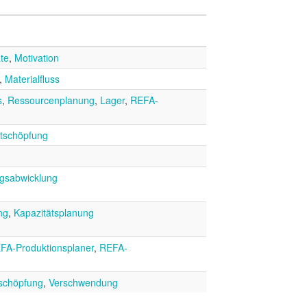
äte
,
Motivation
,
Materialfluss
s
,
Ressourcenplanung
,
Lager
,
REFA-
tschöpfung
agsabwicklung
ng
,
Kapazitätsplanung
FA-Produktionsplaner
,
REFA-
schöpfung
,
Verschwendung