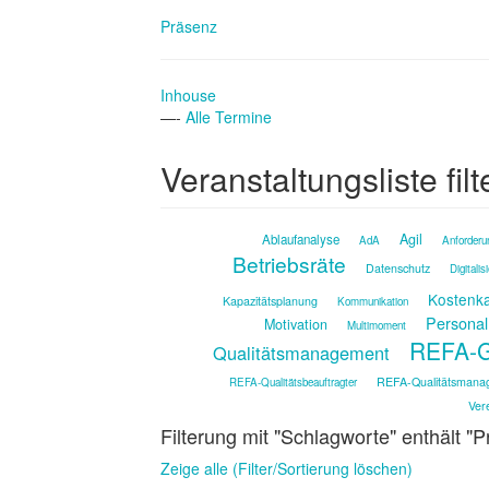
Präsenz
Inhouse
—-
Alle Termine
Veranstaltungsliste filt
Agil
Ablaufanalyse
AdA
Anforderu
Betriebsräte
Datenschutz
Digitalis
Kostenka
Kapazitätsplanung
Kommunikation
Personal
Motivation
Multimoment
REFA-G
Qualitätsmanagement
REFA-Qualitätsmana
REFA-Qualitätsbeauftragter
Ver
Filterung mit "Schlagworte" enthält "P
Zeige alle (Filter/Sortierung löschen)