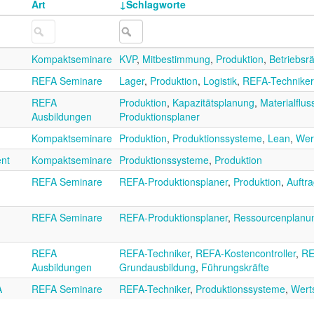
Art
Schlagworte
Kompaktseminare
KVP
,
Mitbestimmung
,
Produktion
,
Betriebsr
REFA Seminare
Lager
,
Produktion
,
Logistik
,
REFA-Techniker
REFA
Produktion
,
Kapazitätsplanung
,
Materialflus
Ausbildungen
Produktionsplaner
Kompaktseminare
Produktion
,
Produktionssysteme
,
Lean
,
Wer
ent
Kompaktseminare
Produktionssysteme
,
Produktion
REFA Seminare
REFA-Produktionsplaner
,
Produktion
,
Auftr
REFA Seminare
REFA-Produktionsplaner
,
Ressourcenplanu
REFA
REFA-Techniker
,
REFA-Kostencontroller
,
RE
Ausbildungen
Grundausbildung
,
Führungskräfte
A
REFA Seminare
REFA-Techniker
,
Produktionssysteme
,
Wert