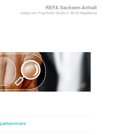
REFA Sachsen-Anhalt
Joseph-von-Fraunhofer-Straße 3, 39106 Magdeburg
paktseminare