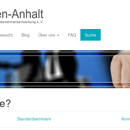
gesucht
Blog
Über uns
FAQ
Suche
ie?
Standardseminare
Kom