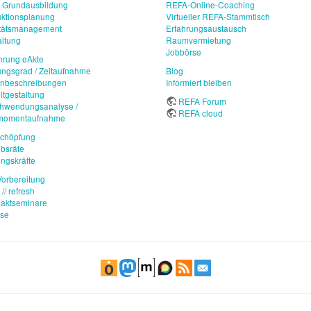
 Grundausbildung
REFA-Online-Coaching
ktionsplanung
Virtueller REFA-Stammtisch
itätsmanagement
Erfahrungsaustausch
ltung
Raumvermietung
Jobbörse
hrung eAkte
ungsgrad / Zeitaufnahme
Blog
enbeschreibungen
Informiert bleiben
ltgestaltung
REFA Forum
chwendungsanalyse /
REFA cloud
imomentaufnahme
schöpfung
ebsräte
ngskräfte
orbereitung
// refresh
aktseminare
use