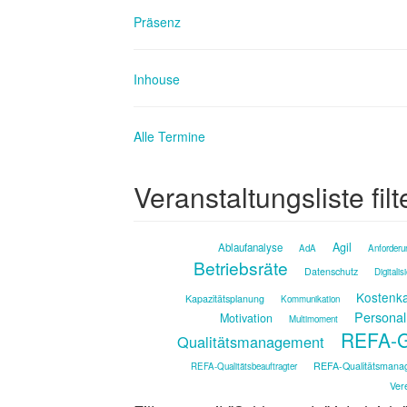
Präsenz
Inhouse
Alle Termine
Veranstaltungsliste filt
Agil
Ablaufanalyse
AdA
Anforderu
Betriebsräte
Datenschutz
Digitalis
Kostenka
Kapazitätsplanung
Kommunikation
Personal
Motivation
Multimoment
REFA-G
Qualitätsmanagement
REFA-Qualitätsmana
REFA-Qualitätsbeauftragter
Ver