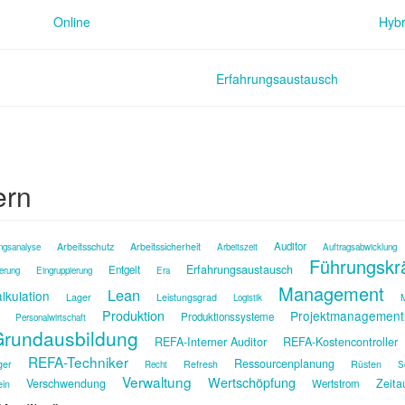
Online
Hybr
Erfahrungsaustausch
ern
Auditor
Arbeitsschutz
Arbeitssicherheit
ngsanalyse
Arbeitszeit
Auftragsabwicklung
Führungskr
Erfahrungsaustausch
Entgelt
ierung
Eingruppierung
Era
Management
Lean
lkulation
Lager
Leistungsgrad
M
Logistik
Produktion
Projektmanagement
Produktionssysteme
Personalwirtschaft
rundausbildung
REFA-Interner Auditor
REFA-Kostencontroller
REFA-Techniker
Ressourcenplanung
ger
Refresh
Rüsten
Recht
S
Verwaltung
Wertschöpfung
Verschwendung
Zeita
Wertstrom
ein