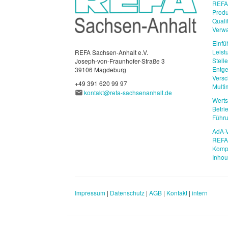
REFA
Produ
Qual
Verwa
Einfü
Leist
REFA Sachsen-Anhalt e.V.
Stell
Joseph-von-Fraunhofer-Straße 3
Entge
39106 Magdeburg
Vers
+49 391 620 99 97
Mult
kontakt@refa-sachsenanhalt.de
Wert
Betri
Führu
AdA-V
REFA 
Komp
Inho
Impressum
|
Datenschutz
|
AGB
|
Kontakt
|
intern