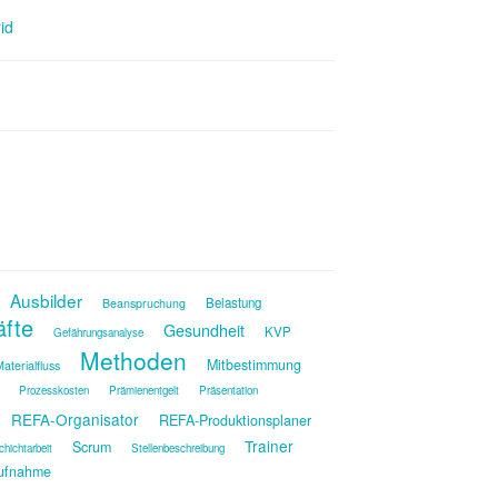
id
Ausbilder
Belastung
Beanspruchung
äfte
Gesundheit
KVP
Gefährungsanalyse
Methoden
Mitbestimmung
aterialfluss
Prozesskosten
Prämienentgelt
Präsentation
REFA-Organisator
REFA-Produktionsplaner
Trainer
Scrum
chichtarbeit
Stellenbeschreibung
ufnahme