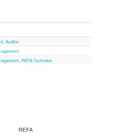
nt
,
Auditor
anagement
anagement
,
REFA-Techniker
REFA