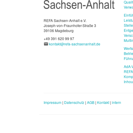
Qual
Verwa
Einfü
Leist
REFA Sachsen-Anhalt e.V.
Stell
Joseph-von-Fraunhofer-Straße 3
Entge
39106 Magdeburg
Vers
+49 391 620 99 97
Mult
kontakt@refa-sachsenanhalt.de
Wert
Betri
Führu
AdA-V
REFA 
Komp
Inho
Impressum
|
Datenschutz
|
AGB
|
Kontakt
|
intern