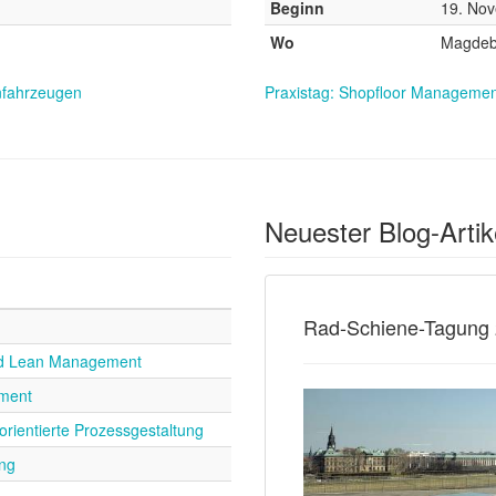
Beginn
19. No
Wo
Magdeb
enfahrzeugen
Praxistag: Shopfloor Manageme
Neuester Blog-Artik
Rad-Schiene-Tagung
und Lean Management
ment
rientierte Prozessgestaltung
ing