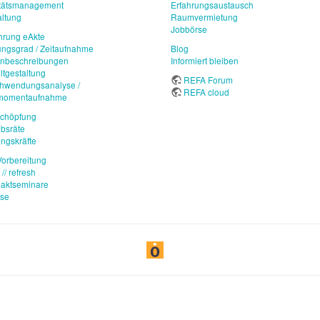
itätsmanagement
Erfahrungsaustausch
ltung
Raumvermietung
Jobbörse
hrung eAkte
ungsgrad / Zeitaufnahme
Blog
enbeschreibungen
Informiert bleiben
ltgestaltung
REFA Forum
chwendungsanalyse /
REFA cloud
imomentaufnahme
schöpfung
ebsräte
ngskräfte
orbereitung
// refresh
aktseminare
use