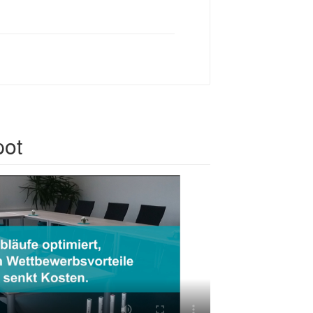
Next
pot