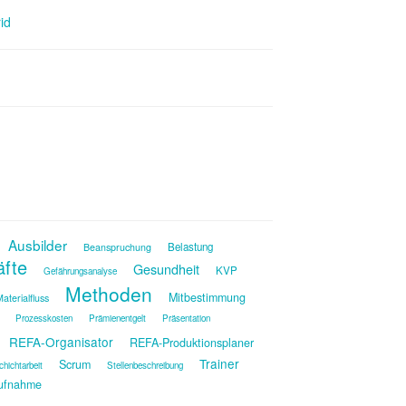
id
Ausbilder
Belastung
Beanspruchung
äfte
Gesundheit
KVP
Gefährungsanalyse
Methoden
Mitbestimmung
aterialfluss
Prozesskosten
Prämienentgelt
Präsentation
REFA-Organisator
REFA-Produktionsplaner
Trainer
Scrum
chichtarbeit
Stellenbeschreibung
ufnahme