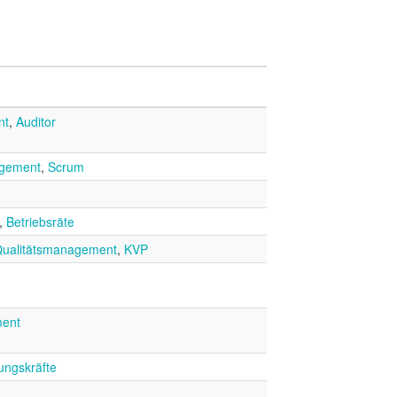
nt
,
Auditor
gement
,
Scrum
,
Betriebsräte
ualitätsmanagement
,
KVP
ent
ungskräfte