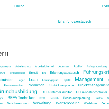
Online
Hybr
Erfahrungsaustausch
ern
Auditor
Arbeitsschutz
Arbeitssicherheit
ngsanalyse
Arbeitszeit
Auftragsabwicklung
Führungskr
Erfahrungsaustausch
Entgelt
ierung
Eingruppierung
Era
Management
Lean
lkulation
Lager
Leistungsgrad
M
Logistik
Produktion
Projektmanagement
Produktionssysteme
Personalwirtschaft
rundausbildung
REFA-Interner Auditor
REFA-Kostencontroller
REFA-Techniker
Ressourcenplanung
ger
Refresh
Rüsten
Recht
S
Verwaltung
Wertschöpfung
Verschwendung
Zeita
Wertstrom
ein