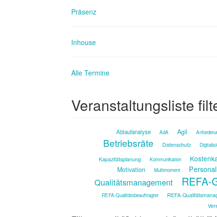
Präsenz
Inhouse
Alle Termine
Veranstaltungsliste filt
Agil
Ablaufanalyse
AdA
Anforderu
Betriebsräte
Datenschutz
Digitalis
Kostenka
Kapazitätsplanung
Kommunikation
Personal
Motivation
Multimoment
REFA-G
Qualitätsmanagement
REFA-Qualitätsmana
REFA-Qualitätsbeauftragter
Ver