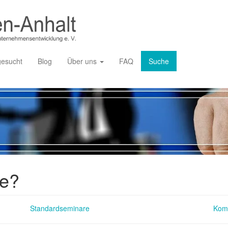
gesucht
Blog
Über uns
FAQ
Suche
ie?
Standardseminare
Kom