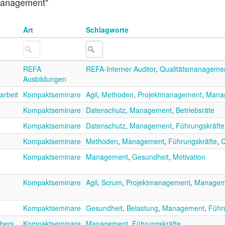
"Management"
Art
Schlagworte
REFA
REFA-Interner Auditor
,
Qualitätsmanageme
Ausbildungen
arbeit
Kompaktseminare
Agil
,
Methoden
,
Projektmanagement
,
Mana
Kompaktseminare
Datenschutz
,
Management
,
Betriebsräte
Kompaktseminare
Datenschutz
,
Management
,
Führungskräfte
Kompaktseminare
Methoden
,
Management
,
Führungskräfte
,
Q
Kompaktseminare
Management
,
Gesundheit
,
Motivation
Kompaktseminare
Agil
,
Scrum
,
Projektmanagement
,
Managem
Kompaktseminare
Gesundheit
,
Belastung
,
Management
,
Führ
abers
Kompaktseminare
Management
,
Führungskräfte