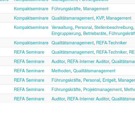
Kompaktseminare
Führungskräfte
,
Management
Kompaktseminare
Qualitätsmanagement
,
KVP
,
Management
Kompaktseminare
Verwaltung
,
Personal
,
Stellenbeschreibung
Eingruppierung
,
Betriebsräte
,
Führungskräf
Kompaktseminare
Qualitätsmanagement
,
REFA-Techniker
REFA Seminare
Qualitätsmanagement
,
REFA-Techniker
,
RE
REFA Seminare
Auditor
,
REFA-Interner Auditor
,
Qualitätsm
REFA Seminare
Methoden
,
Qualitätsmanagement
REFA Seminare
Führungskräfte
,
Personal
,
Entgelt
,
Manage
REFA Seminare
Führungskräfte
,
Projektmanagement
,
Meth
REFA Seminare
Auditor
,
REFA-Interner Auditor
,
Qualitätsm