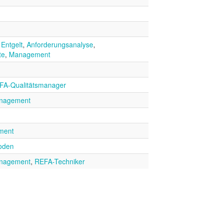
,
Entgelt
,
Anforderungsanalyse
,
te
,
Management
FA-Qualitätsmanager
anagement
ment
oden
anagement
,
REFA-Techniker