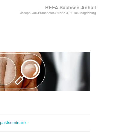
REFA Sachsen-Anhalt
Joseph-von-Fraunhofer-Straße 3, 39106 Magdeburg
paktseminare