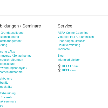
bildungen / Seminare
Service
 Grundausbildung
REFA-Online-Coaching
ktionsplanung
Virtueller REFA-Stammtisch
itätsmanagement
Erfahrungsaustausch
ltung
Raumvermietung
Jobbörse
hrung eAkte
ungsgrad / Zeitaufnahme
Blog
enbeschreibungen
Informiert bleiben
ltgestaltung
REFA Forum
chwendungsanalyse /
REFA cloud
imomentaufnahme
schöpfung
ebsräte
ngskräfte
orbereitung
// refresh
aktseminare
use