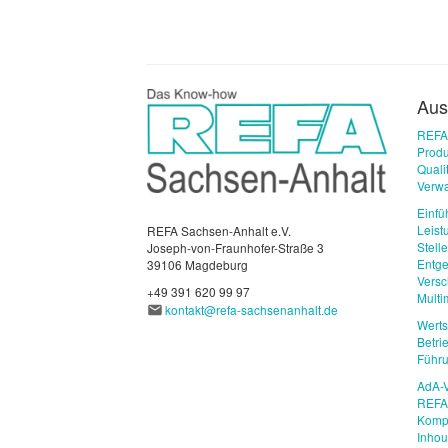
Aus
REFA
Produ
Qual
Verwa
Einfü
Leist
REFA Sachsen-Anhalt e.V.
Stell
Joseph-von-Fraunhofer-Straße 3
Entge
39106 Magdeburg
Vers
+49 391 620 99 97
Mult
kontakt@refa-sachsenanhalt.de
Wert
Betri
Führu
AdA-V
REFA 
Komp
Inho